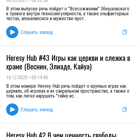
08.03.2021
•
00:26:58
В этом выпуске речь пойдет о "Всесожжении" Збешховского
и тревоге внутри техносингулярности, а также ольфакторных
тестах, апокалипсисе и мужестве прот
...
Слушать эпизод
Heresy Hub #43 Игры как церкви и слежка в
храме (Веснин, Элиаде, Кайуа)
16.12.2020
•
00:19:40
В этом номере Heresy Hub речь пойдет о крупных играх как
церквях, об игроках и их сакральном пространстве, а также о
том, как легко нарушать "тайну ис
...
Слушать эпизод
Heresy Hub 42 В чем ценность свободы