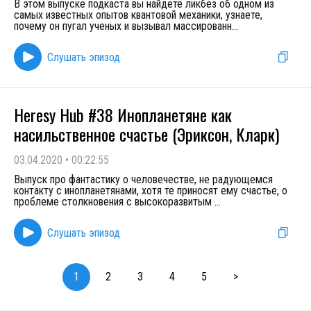
В этом выпуске подкаста вы найдете ликбез об одном из
самых известных опытов квантовой механики, узнаете,
почему он пугал ученых и вызывал массированн
...
Слушать эпизод
Heresy Hub #38 Инопланетяне как
насильственное счастье (Эриксон, Кларк)
03.04.2020
•
00:22:55
Выпуск про фантастику о человечестве, не радующемся
контакту с инопланетянами, хотя те приносят ему счастье, о
проблеме столкновения с высокоразвитым
...
Слушать эпизод
1
2
3
4
5
>