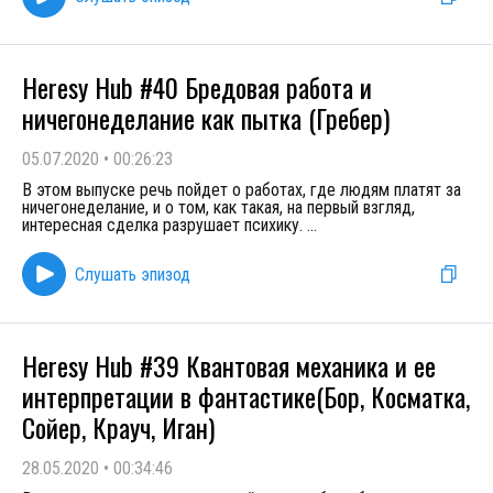
Heresy Hub #40 Бредовая работа и
ничегонеделание как пытка (Гребер)
05.07.2020
•
00:26:23
В этом выпуске речь пойдет о работах, где людям платят за
ничегонеделание, и о том, как такая, на первый взгляд,
интересная сделка разрушает психику.
...
Слушать эпизод
Heresy Hub #39 Квантовая механика и ее
интерпретации в фантастике(Бор, Косматка,
Сойер, Крауч, Иган)
28.05.2020
•
00:34:46