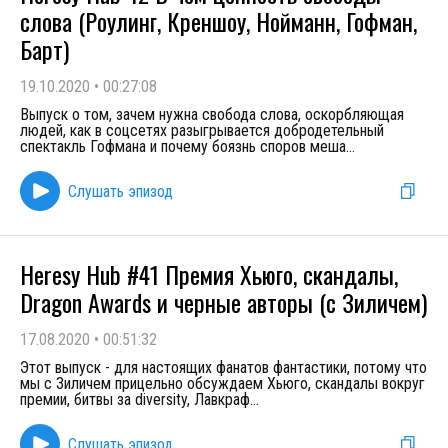
слова (Роулинг, Креншоу, Нойманн, Гофман,
Барт)
19.10.2020
•
00:27:08
Выпуск о том, зачем нужна свобода слова, оскорбляющая
людей, как в соцсетях разыгрывается добродетельный
спектакль Гофмана и почему боязнь споров меша
...
Слушать эпизод
Heresy Hub #41 Премия Хьюго, скандалы,
Dragon Awards и черные авторы (с Зиличем)
17.08.2020
•
00:51:32
Этот выпуск - для настоящих фанатов фантастики, потому что
мы с Зиличем прицельно обсуждаем Хьюго, скандалы вокруг
премии, битвы за diversity, Лавкраф
...
Слушать эпизод