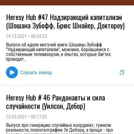
Heresy Hub #47 Надзирающий капитализм
(Шошана Зубофф, Брюс Шнайер, Доктороу)
19.12.2021
•
00:34:23
Выпуск об идеях могучей книги Шошаны Зубофф
"Надзирающий капитализм", мужчине, боровшемся с
собственным телевизором, и опытах, которые бигтех
проводит
...
Слушать эпизод
Heresy Hub # 46 Рандонавты и сила
случайности (Уилсон, Дебор)
12.05.2021
•
00:17:33
Выпуск про генерацию случайных координат, туннели
реальности, психогеографию Ги Дебора, а проще - про