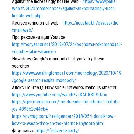
Against the increasingly hostile web -
https://www.paris-
web.fr/2020/conferences/against-an-increasingly-user-
hostile-web.php
Rediscovering small web -
https://neustadt.fr/essays/the-
small-web/
Про рекомендации Youtube
http://mor.yasher.net/2019/07/24/pochemu-rekomendacii-
youtube-takie-strannye/
How does Google’s monopoly hurt you? Try these
searches -
https://www.washingtonpost.com/technology/2020/10/19
/google-search-results-monopoly/
Алекс Пентланд How social networks make us smarter
https://www.youtube.com/watch?v=XAGBBt9RNbc
https://gen.medium.com/the-decade-the-internet-lost-its-
joy-4898c2c44cb4
https://nymag.com/intelligencer/2018/05/i-dont-know-
how-to-waste-time-on-the-internet-anymore.html
Федерация:
https://fediverse.party/