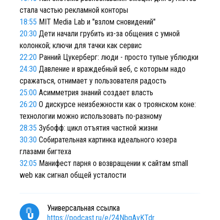
стала частью рекламной конторы
18:55
MIT Media Lab и "взлом сновидений"
20:30
Дети начали грубить из-за общения с умной
колонкой; ключи для тачки как сервис
22:20
Ранний Цукерберг: люди - просто тупые ублюдки
24:30
Давление и враждебный веб, с которым надо
сражаться, отнимает у пользователя радость
25:00
Асимметрия знаний создает власть
26:20
О дискурсе неизбежности как о троянском коне:
технологии можно использовать по-разному
28:35
Зубофф: цикл отъятия частной жизни
30:30
Собирательная картинка идеального юзера
глазами бигтеха
32:05
Манифест парня о возвращении к сайтам small
web как сигнал общей усталости
Универсальная ссылка
https://podcast.ru/e/24NbgAvKTdr