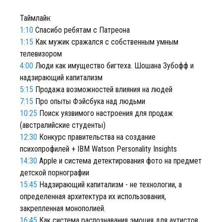
Таймлайн:
1:10
Спасибо ребятам с Патреона
1:15
Как мужик сражался с собственным умным
телевизором
4:00
Люди как имущество бигтеха. Шошана Зубофф и
надзирающий капитализм
5:15
Продажа возможностей влияния на людей
7:15
Про опыты Фэйсбука над людьми
10:25
Поиск уязвимого настроения для продаж
(австралийские студенты)
12:30
Конкурс правительства на создание
психопрофилей + IBM Watson Personality Insights
14:30
Apple и система детектирования фото на предмет
детской порнографии
15:45
Надзирающий капитализм - не технологии, а
определенная архитектура их использования,
закрепленная монополией.
16:45
Как система распознавания эмоция для аутистов