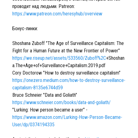
проводит над людьми. Patreon:
https://www.patreon.com/heresyhub/overview
Бонус-линки:
Shoshana Zuboff "The Age of Surveillance Capitalism: The
Fight for a Human Future at the New Frontier of Power"
https://we.riseup.net/assets/533560/Zuboff%2C
+Shoshan
a.The+Age+of+Surveillance+Capitalism.2019.pdf
Cory Doctorow "How to destroy surveillance capitalism"
https://onezero.medium.com/how-to-destroy-surveillance-
capitalism-8135e6744d59
Bruce Schneier "Data and Goliath"
https://www.schneier.com/books/data-and-goliath/
"Lurking: How person became a user" -
https://www.amazon.com/Lurking-How-Person-Became-
User/dp/0374194335