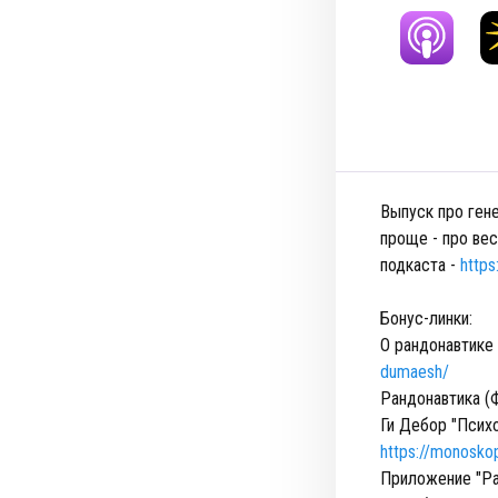
Выпуск про ген
проще - про ве
подкаста -
http
Бонус-линки:
О рандонавтике
dumaesh/
Рандонавтика (
Ги Дебор "Психо
https://monosko
Приложение "Ра