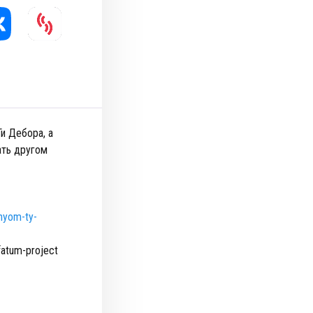
и Дебора, а
ать другом
chyom-ty-
a-fatum-project