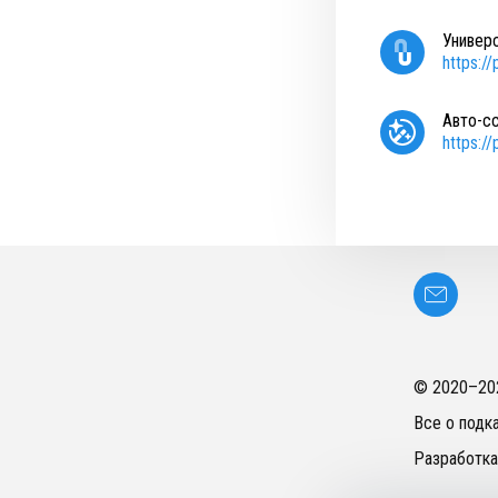
Универ
https:/
Авто-с
https:/
© 2020–
20
Все о подк
Разработка