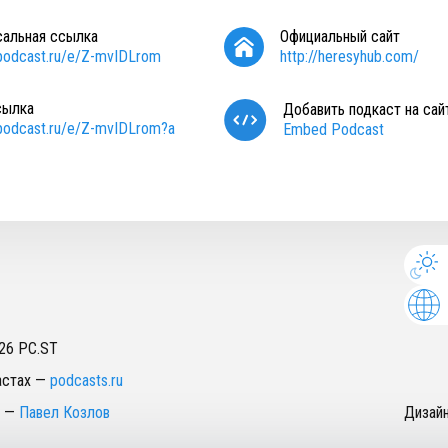
сальная ссылка
Официальный сайт
/podcast.ru/e/Z-mvIDLrom
http://heresyhub.com/
сылка
Добавить подкаст на сай
/podcast.ru/e/Z-mvIDLrom?a
Embed Podcast
26
PC.ST
астах
—
podcasts.ru
—
Павел Козлов
Дизай