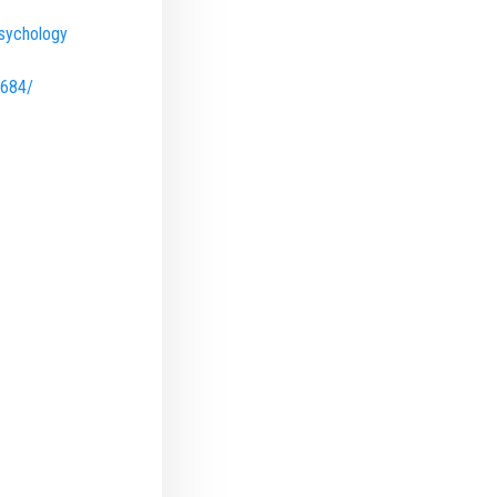
sychology
8684/