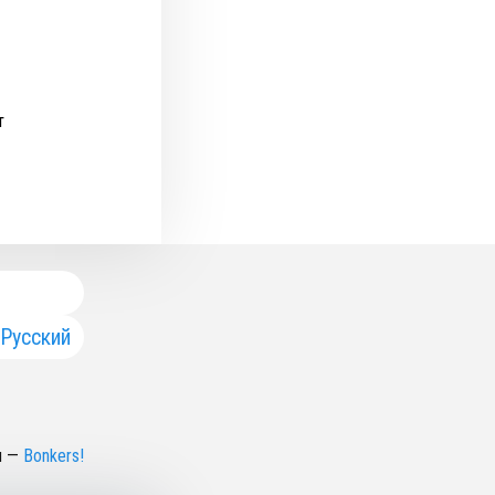
т
Русский
н
—
Bonkers!