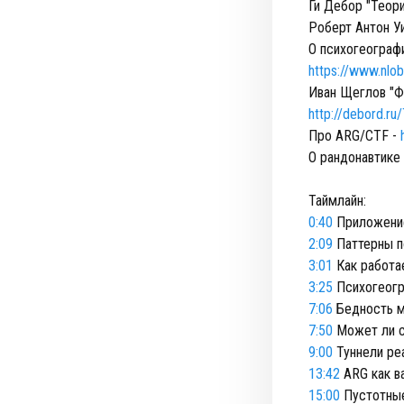
Ги Дебор "Теор
Роберт Антон Уи
О психогеографи
https://www.nlo
Иван Щеглов "Ф
http://debord.r
Про ARG/CTF -
О рандонавтике 
Таймлайн:
0:40
Приложение
2:09
Паттерны п
3:01
Как работа
3:25
Психогеогр
7:06
Бедность 
7:50
Может ли с
9:00
Туннели ре
13:42
ARG как в
15:00
Пустотные