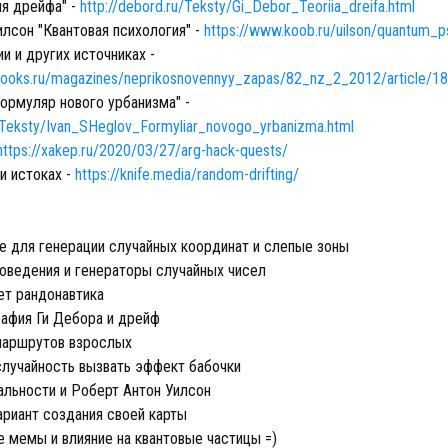
ия дрейфа" -
http://debord.ru/Teksty/Gi_Debor_Teoriia_dreifa.html
лсон "Квантовая психология" -
https://www.koob.ru/uilson/quantum_p
и и других источниках -
books.ru/magazines/neprikosnovennyy_zapas/82_nz_2_2012/article/1
ормуляр нового урбанизма" -
u/Teksty/Ivan_SHeglov_Formyliar_novogo_yrbanizma.html
https://xakep.ru/2020/03/27/arg-hack-quests/
и истоках -
https://knife.media/random-drifting/
 для генерации случайных координат и слепые зоны
оведения и генераторы случайных чисел
ет рандонавтика
афия Ги Дебора и дрейф
маршрутов взрослых
лучайность вызвать эффект бабочки
альности и Роберт Антон Уилсон
ариант создания своей карты
 мемы и влияние на квантовые частицы =)