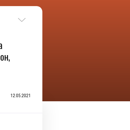
а
он,
12.05.2021