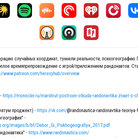
ерацию случайных координат, туннели реальности, психогеографию Г
селое времяпрепровождение с игрой/приложением рандонавтов. Ст
s://www.patreon.com/heresyhub/overview
 -
https://monocler.ru/marshrut-postroen-otkuda-randonavtika-znaet-o-
Фатум проджект) -
https://vk.com/
@randonautica-randonavtika-teoriy
география" -
p.org/images/b/bf/Debor_Gi_Psikhogeografiya_2017.pdf
ндонавтика" -
https://www.randonautica.com/