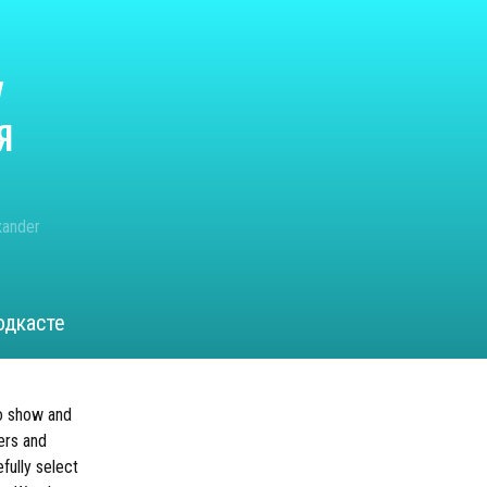
y
я
xander
одкасте
io show and
ers and
fully select