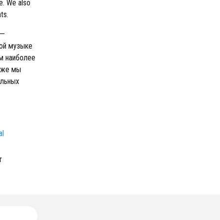
e. We also
ts.
 —
ой музыке
ем наиболее
кже мы
ельных
al
т