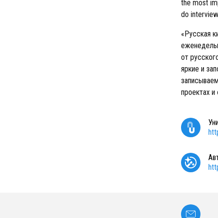
the most imp
do interview
«Русская к
еженедельн
от русског
яркие и за
записываем
проектах и
Ун
ht
Ав
ht