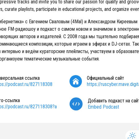
ressive tracks and invite you to share our passion for quality and groov
s, curate playlists, participate in educational projects, and organize even
ибернетика» с Евгением Сваловым (4Mal) и Александром Киреевым
ое FM-радиошоу и подкаст о самом новом и значимом в электронн
оворящих авторов и издателей. С 2008 года мы тщательно подбира
поминающиеся композиции, которые играем в эфирах и DJ-сетах. Та
 интервью и ведём кураторские плейлисты, участвуем в образоват
 организуем тематические музыкальные события.
иверсальная ссылка
Официальный сайт
tps://podcast.ru/827118308
https://ruscyber.mave.digit
то-ссылка
Добавить подкаст на сай
tps://podcast.ru/827118308?a
Embed Podcast