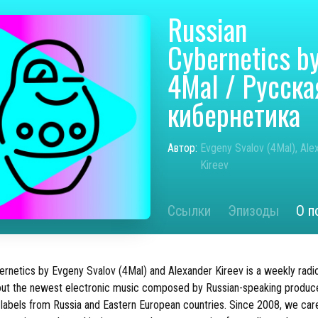
Russian
Cybernetics b
4Mal / Русска
кибернетика
Автор:
Evgeny Svalov (4Mal), Ale
Kireev
Ссылки
Эпизоды
О п
ernetics by Evgeny Svalov (4Mal) and Alexander Kireev is a weekly rad
ut the newest electronic music composed by Russian-speaking produc
 labels from Russia and Eastern European countries. Since 2008, we care