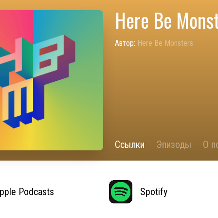
Here Be Mons
Автор:
Here Be Monsters
Ссылки
Эпизоды
О п
pple Podcasts
Spotify