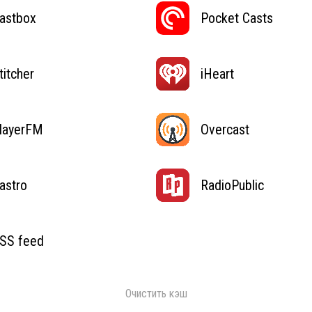
astbox
Pocket Casts
titcher
iHeart
layerFM
Overcast
astro
RadioPublic
SS feed
Очистить кэш