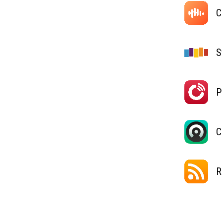
C
S
P
C
R