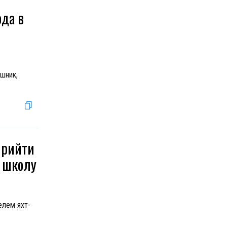
ода в
шник,
прийти
ю школу
елем яхт-