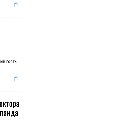
ый гость,
ектора
оланда