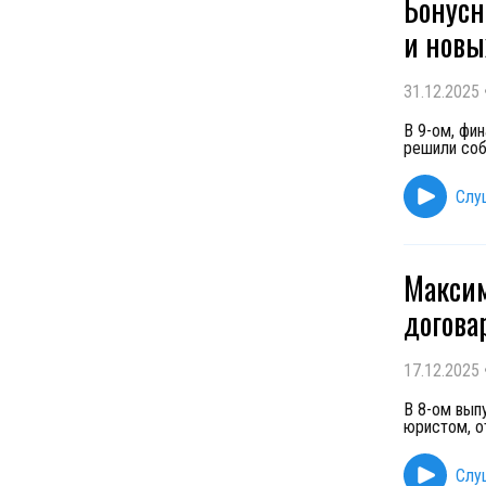
Бонусн
и новы
31.12.2025
В 9-ом, фи
решили соб
Слу
Максим
догова
17.12.2025
В 8-ом вып
юристом, о
Слу