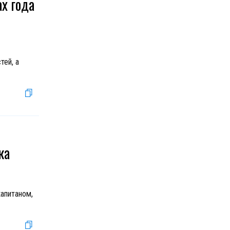
ах года
тей, а
ка
апитаном,