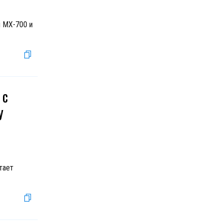
ы MX-700 и
 с
у
тает