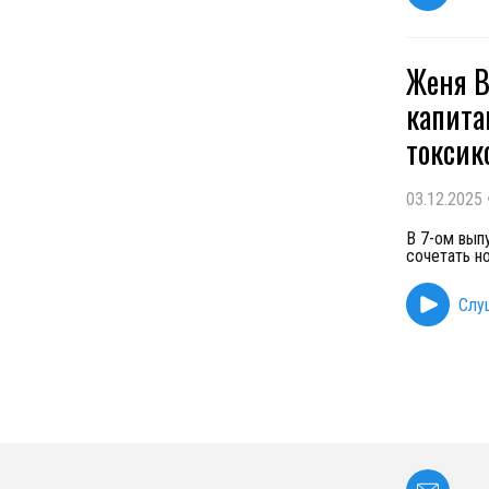
Женя В
капита
токсик
03.12.2025
В 7-ом вып
сочетать н
Слу