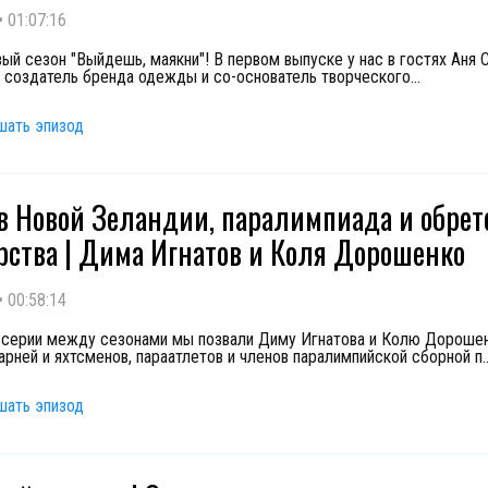
•
01:07:16
вый сезон "Выйдешь, маякни"! В первом выпуске у нас в гостях Аня
, создатель бренда одежды и со-основатель творческого
...
шать эпизод
 в Новой Зеландии, паралимпиада и обрет
рства | Дима Игнатов и Коля Дорошенко
•
00:58:14
 серии между сезонами мы позвали Диму Игнатова и Колю Дороше
арней и яхтсменов, параатлетов и членов паралимпийской сборной п
.
шать эпизод