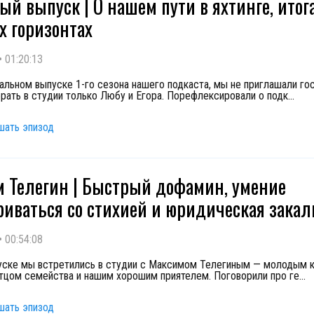
ый выпуск | О нашем пути в яхтинге, итог
х горизонтах
•
01:20:13
нальном выпуске 1-го сезона нашего подкаста, мы не приглашали гос
рать в студии только Любу и Егора. Порефлексировали о подк
...
шать эпизод
 Телегин | Быстрый дофамин, умение
риваться со стихией и юридическая закал
•
00:54:08
уске мы встретились в студии с Максимом Телегиным — молодым к
тцом семейства и нашим хорошим приятелем. Поговорили про ге
...
шать эпизод