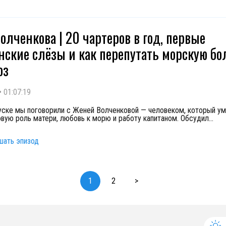
олченкова | 20 чартеров в год, первые
нские слёзы и как перепутать морскую бо
оз
•
01:07:19
уске мы поговорили с Женей Волченковой — человеком, который у
овую роль матери, любовь к морю и работу капитаном. Обсудил
...
шать эпизод
1
2
>