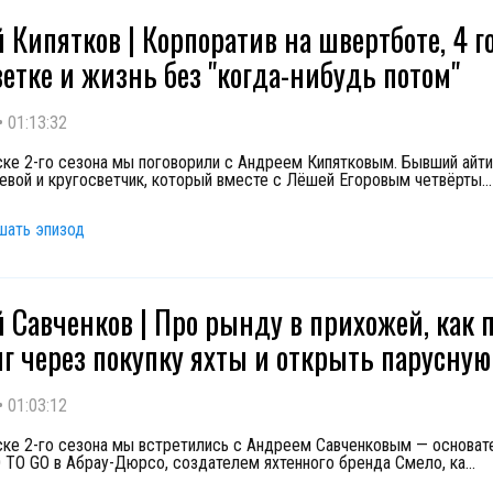
 Кипятков | Корпоратив на швертботе, 4 г
ветке и жизнь без "когда-нибудь потом"
•
01:13:32
ске 2-го сезона мы поговорили с Андреем Кипятковым. Бывший айти
евой и кругосветчик, который вместе с Лёшей Егоровым четвёрты
...
шать эпизод
 Савченков | Про рынду в прихожей, как 
нг через покупку яхты и открыть парусну
•
01:03:12
ске 2-го сезона мы встретились с Андреем Савченковым — основат
 TO GO в Абрау-Дюрсо, создателем яхтенного бренда Смело, ка
...