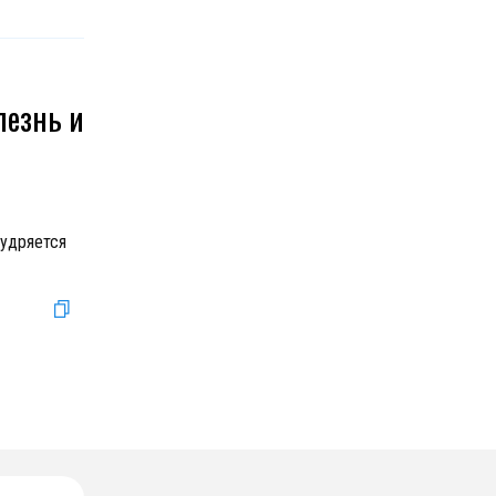
лезнь и
мудряется