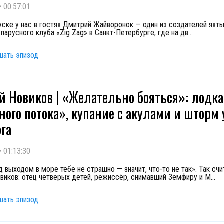
•
00:57:01
уске у нас в гостях Дмитрий Жайворонок — один из создателей яхт
парусного клуба «Zig Zag» в Санкт-Петербурге, где на дв
...
шать эпизод
й Новиков | «Желательно бояться»: лодка
ного потока», купание с акулами и шторм 
рга
•
01:13:30
 выходом в море тебе не страшно — значит, что-то не так». Так счи
виков: отец четверых детей, режиссёр, снимавший Земфиру и M
...
шать эпизод