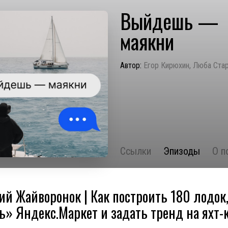
Выйдешь —
маякни
Автор:
Егор Кирюхин, Люба Ста
Ссылки
Эпизоды
О п
й Жайворонок | Как построить 180 лодок
ь» Яндекс.Маркет и задать тренд на яхт