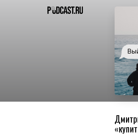
Дмитри
«купит