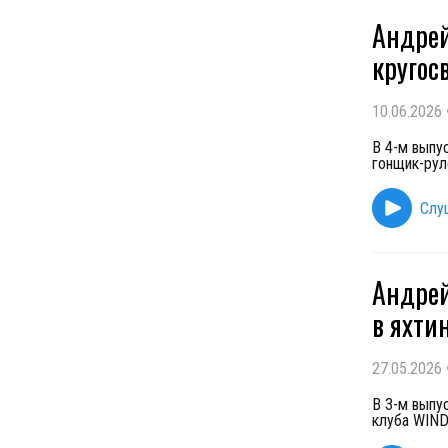
Андрей
кругос
10.06.2026
В 4-м выпу
гонщик-рул
Слу
Андрей
в яхти
27.05.2026
В 3-м выпу
клуба WIND