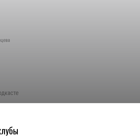
рцева
одкасте
,
-клубы