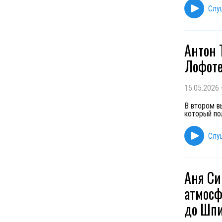
Слу
Антон 
Лофоте
15.05.2026
В втором в
который по
Слу
Аня Си
атмосф
до Шпи