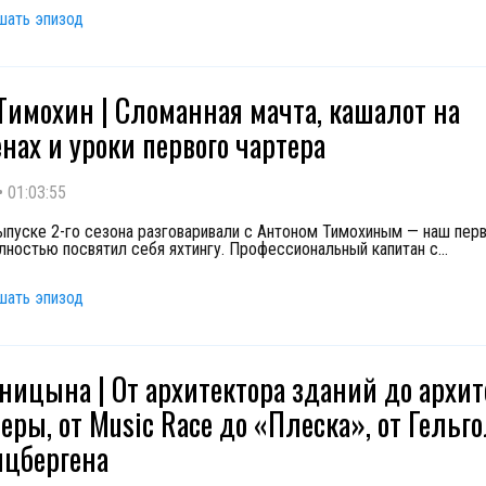
шать эпизод
Тимохин | Сломанная мачта, кашалот на
нах и уроки первого чартера
•
01:03:55
ыпуске 2-го сезона разговаривали с Антоном Тимохиным — наш перв
лностью посвятил себя яхтингу. Профессиональный капитан с
...
шать эпизод
ницына | От архитектора зданий до архит
еры, от Music Race до «Плеска», от Гельг
цбергена