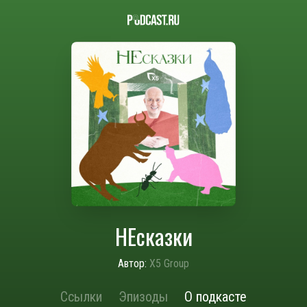
НЕсказки
Автор:
X5 Group
Ссылки
Эпизоды
О подкасте