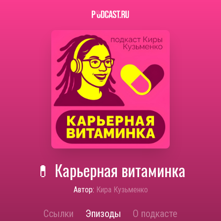
💊 Карьерная витаминка
Автор:
Кира Кузьменко
Ссылки
Эпизоды
О подкасте