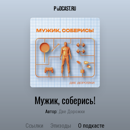
Мужик, соберись!
Автор:
Две Дорожки
Ссылки
Эпизоды
О подкасте