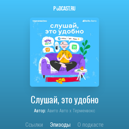
Слушай, это удобно
Автор:
Авито Авто х Терменвокс
Ссылки
Эпизоды
О подкасте