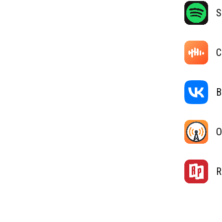
S
C
В
O
R