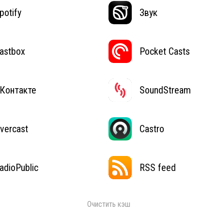
potify
Звук
astbox
Pocket Casts
Контакте
SoundStream
vercast
Castro
adioPublic
RSS feed
Очистить кэш