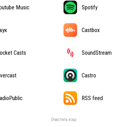
outube Music
Spotify
вук
Castbox
ocket Casts
SoundStream
vercast
Castro
adioPublic
RSS feed
Очистить кэш