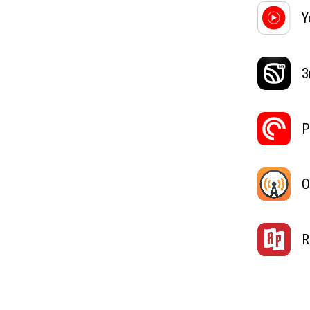
Y
З
P
O
R