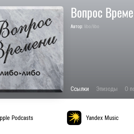
Вопрос Време
Автор:
libo/libo
Ссылки
Эпизоды
О п
pple Podcasts
Yandex Music