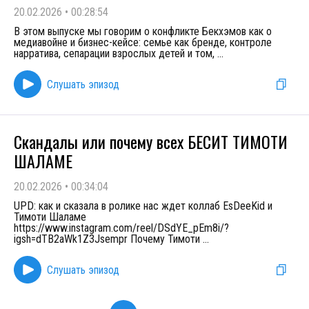
20.02.2026
•
00:28:54
В этом выпуске мы говорим о конфликте Бекхэмов как о
медиавойне и бизнес-кейсе: семье как бренде, контроле
нарратива, сепарации взрослых детей и том,
...
Слушать эпизод
Скандалы или почему всех БЕСИТ ТИМОТИ
ШАЛАМЕ
20.02.2026
•
00:34:04
UPD: как и сказала в ролике нас ждет коллаб EsDeeKid и
Тимоти Шаламе
https://www.instagram.com/reel/DSdYE_pEm8i/?
igsh=dTB2aWk1Z3Jsempr Почему Тимоти
...
Слушать эпизод