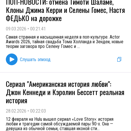
ПОП-НОВОСТИ: отмена Тимоти Шаламе,
Клоны Джима Керри и Селены Гомес, Настя
ФЕДЬКО на дорожке
09.03.2026
•
00:21:41
Самая странная и насыщенная неделя в поп-культуре. Actor
Awards 2026, тайная свадьба Тома Холланда и Зендеи, новые
теории заговора про Селену Гомес и
...
Слушать эпизод
Сериал "Американская история любви":
Джон Кеннеди и Кэролин Бессетт реальная
история
28.02.2026
•
00:22:03
12 февраля на Hulu вышел сериал «Love Story»: история
любви и трагедии самой обсуждаемой пары 90-х. Она —
девушка из обычной семьи, ставшая иконой сти
...