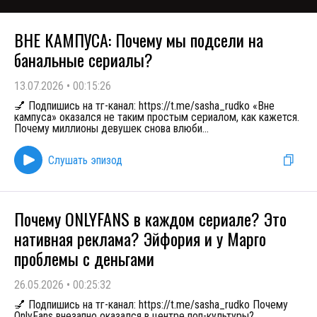
ВНЕ КАМПУСА: Почему мы подсели на
банальные сериалы?
13.07.2026
•
00:15:26
💅 Подпишись на тг-канал: https://t.me/sasha_rudko «Вне
кампуса» оказался не таким простым сериалом, как кажется.
Почему миллионы девушек снова влюби
...
Слушать эпизод
Почему ONLYFANS в каждом сериале? Это
нативная реклама? Эйфория и у Марго
проблемы с деньгами
26.05.2026
•
00:25:32
💅 Подпишись на тг-канал: https://t.me/sasha_rudko Почему
OnlyFans внезапно оказался в центре поп-культуры?