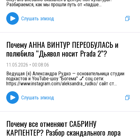
Разбираемся, как мы прошли путь от «падше
...
Слушать эпизод
Почему АННА ВИНТУР ПЕРЕОБУЛАСЬ и
полюбила “Дьявол носит Prada 2”?
11.05.2026
•
00:08:06
Ведущая (я) Александра Рудко — основательница студии
подкастов и YouTube-шоу "Богема" 💅 соц.сети:
https://www.instagram.com/aleksandra_rudko/ сайт ст
...
Слушать эпизод
Почему все отменяют САБРИНУ
КАРПЕНТЕР? Разбор скандального лора