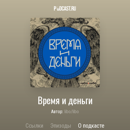
Время и деньги
Автор:
libo/libo
Ссылки
Эпизоды
О подкасте