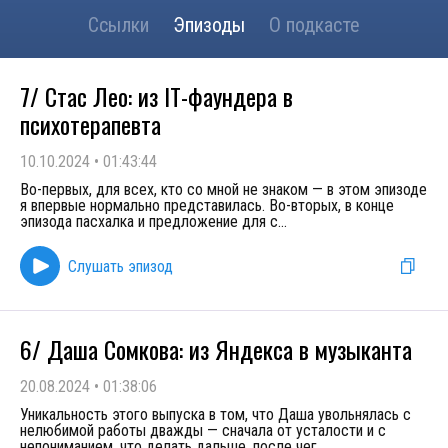
Ссылки
Эпизоды
О подкасте
7/ Стас Лео: из IT-фаундера в
психотерапевта
10.10.2024
•
01:43:44
Во-первых, для всех, кто со мной не знаком — в этом эпизоде
я впервые нормально представилась. Во-вторых, в конце
эпизода пасхалка и предложение для с
...
Слушать эпизод
6/ Даша Сомкова: из Яндекса в музыканта
20.08.2024
•
01:38:06
Уникальность этого выпуска в том, что Даша увольнялась с
нелюбимой работы дважды — сначала от усталости и с
непониманием, что делать дальше, после чег
...