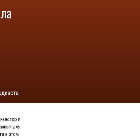
ула
одкасте
инвестор и
анный для
ги в этом