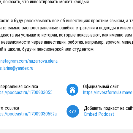
и, показать, что инвестировать может каждый.
касте я буду рассказывать все об инвестициях простым языком, а т
ать самые распространенные ошибки, стратегии и подходы в инвест
одкаста вы услышите истории, которые показывают, как именно вам
 независимости через инвестиции, работая, например, врачом, мен
ей в школе, будучи пенсионеркой или студентом.
/instagram.com/nazarrova.elena
as.larina@yandex.ru
иверсальная ссылка
Официальный сайт
tps://podcast.ru/1700903055
https://investformula.mave.
то-ссылка
Добавить подкаст на сай
tps://podcast.ru/1700903055?a
Embed Podcast