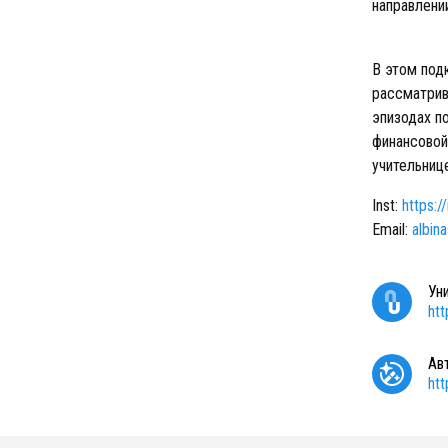
направлени
В этом под
рассматрив
эпизодах п
финансовой
учительниц
Inst:
https:/
Email:
albin
Ун
ht
Ав
ht