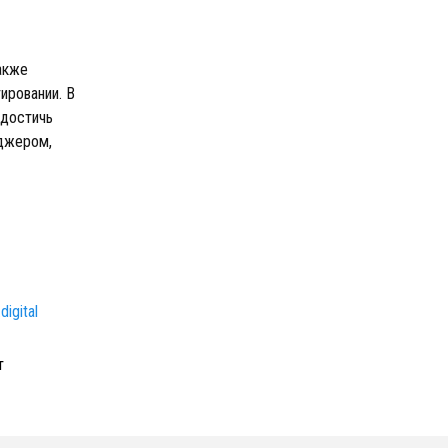
акже
ировании. В
 достичь
еджером,
digital
т