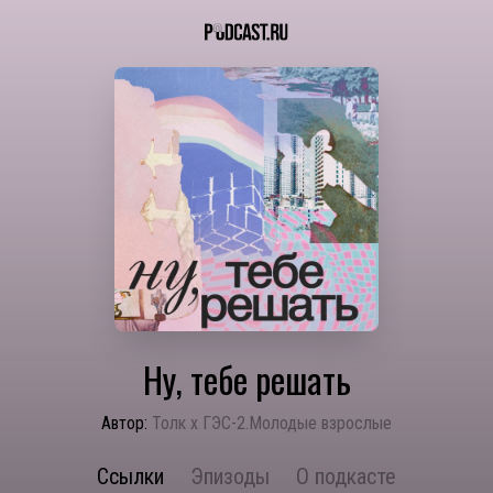
Ну, тебе решать
Автор:
Толк х ГЭС-2.Молодые взрослые
Ссылки
Эпизоды
О подкасте