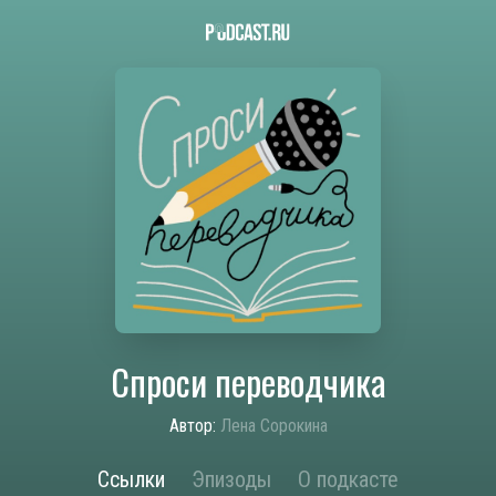
Спроси переводчика
Автор:
Лена Сорокина
Ссылки
Эпизоды
О подкасте