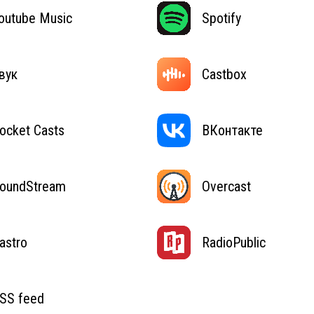
outube Music
Spotify
вук
Castbox
ocket Casts
ВКонтакте
oundStream
Overcast
astro
RadioPublic
SS feed