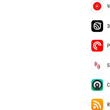
Y
З
P
S
C
R