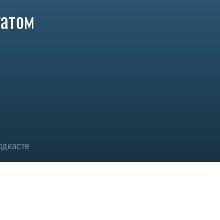
гатом
одкасте