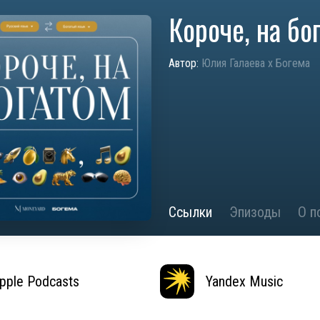
Короче, на бо
Автор:
Юлия Галаева х Богема
Ссылки
Эпизоды
О п
pple Podcasts
Yandex Music