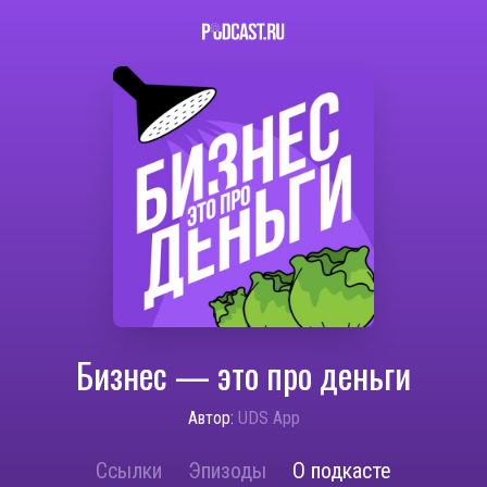
Бизнес — это про деньги
Автор:
UDS App
Ссылки
Эпизоды
О подкасте