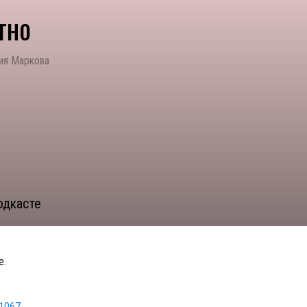
тно
ия Маркова
одкасте
е.
51067