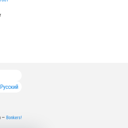
т
Русский
н
—
Bonkers!