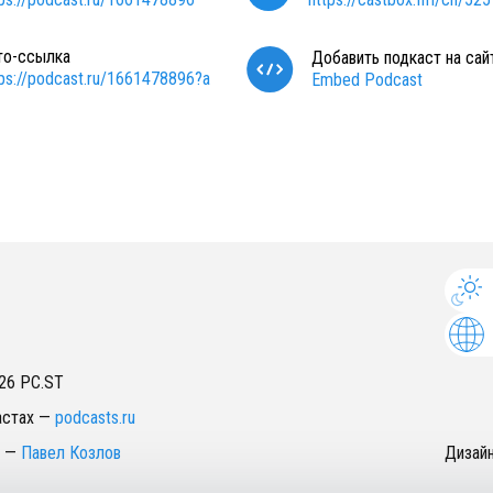
то-ссылка
Добавить подкаст на сай
tps://podcast.ru/1661478896?a
Embed Podcast
26
PC.ST
астах
—
podcasts.ru
—
Павел Козлов
Дизай