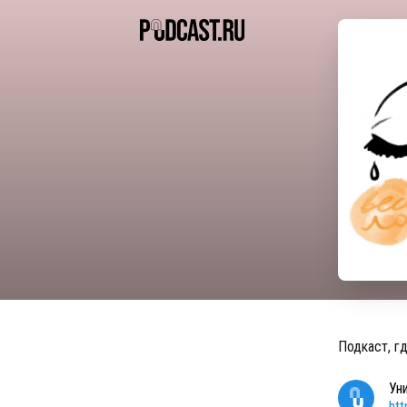
Подкаст, г
Ун
ht