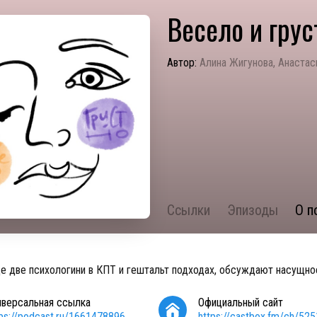
Весело и грус
Автор:
Алина Жигунова, Анастас
Ссылки
Эпизоды
О п
де две психологини в КПТ и гештальт подходах, обсуждают насущно
иверсальная ссылка
Официальный сайт
tps://podcast.ru/1661478896
https://castbox.fm/ch/52