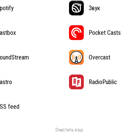
potify
Звук
astbox
Pocket Casts
oundStream
Overcast
astro
RadioPublic
SS feed
Очистить кэш