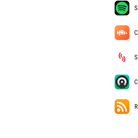
S
C
S
C
R