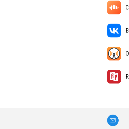
C
В
O
R