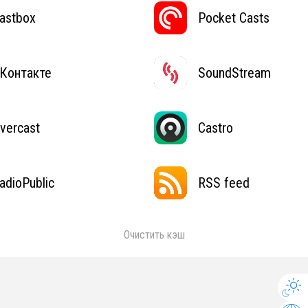
astbox
Pocket Casts
Контакте
SoundStream
vercast
Castro
adioPublic
RSS feed
Очистить кэш