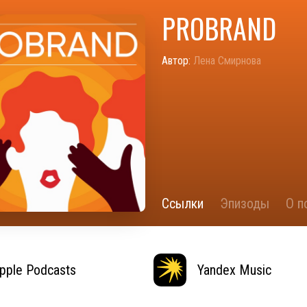
PROBRAND
Автор:
Лена Смирнова
Ссылки
Эпизоды
О п
pple Podcasts
Yandex Music