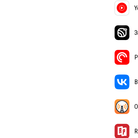
Y
З
P
В
O
R