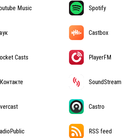
outube Music
Spotify
вук
Castbox
ocket Casts
PlayerFM
Контакте
SoundStream
vercast
Castro
adioPublic
RSS feed