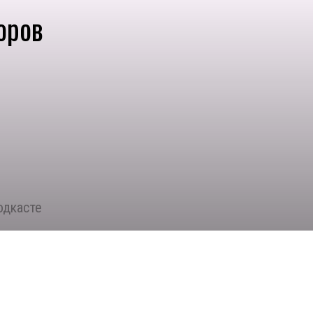
оров
одкасте