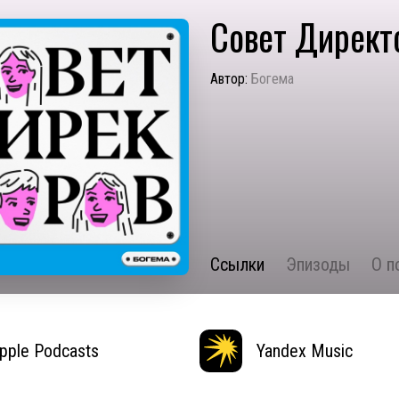
Совет Директ
Автор:
Богема
Ссылки
Эпизоды
О п
pple Podcasts
Yandex Music