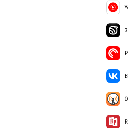
Y
З
P
В
O
R