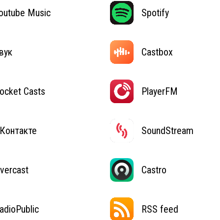
outube Music
Spotify
вук
Castbox
ocket Casts
PlayerFM
Контакте
SoundStream
vercast
Castro
adioPublic
RSS feed