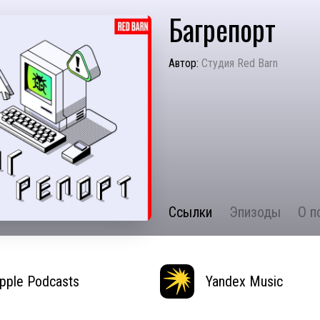
Багрепорт
Автор:
Студия Red Barn
Ссылки
Эпизоды
О п
pple Podcasts
Yandex Music