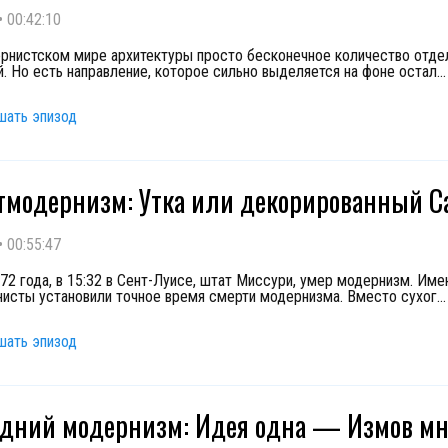
•
00:42:10
рнистском мире архитектуры просто бесконечное количество отде
й. Но есть направление, которое сильно выделяется на фоне остал
...
шать эпизод
стмодернизм: Утка или декорированный С
•
00:55:47
972 года, в 15:32 в Сент-Луисе, штат Миссури, умер модернизм. Име
исты установили точное время смерти модернизма. Вместо сухог
...
шать эпизод
здний модернизм: Идея одна — Измов мн