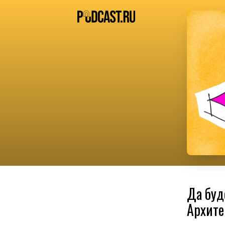
Да буд
Архите