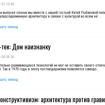
•
01:10:40
м выпуске сезона мы вместе с нашей гостьей Катей Рыбаковой по
уперсовременную архитектору в связке с культурой во всём её
...
шать эпизод
й-тек: Дом наизнанку
•
00:36:36
тельно развивающихся технологий не мог не оставить своего отпеча
е. Так в 1970 годы в эпоху постмодернизма появляется самодо
...
шать эпизод
конструктивизм: архитектура против грав