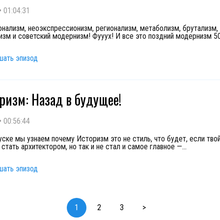
•
01:04:31
нализм, неоэкспрессионизм, регионализм, метаболизм, брутализм,
изм и советский модернизм! Фууух! И все это поздний модернизм 5
шать эпизод
оризм: Назад в будущее!
•
00:56:44
уске мы узнаем почему Историзм это не стиль, что будет, если твой
стать архитектором, но так и не стал и самое главное —
...
шать эпизод
1
2
3
>