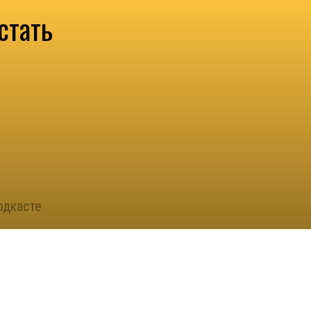
стать
одкасте