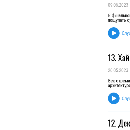
09.06.2023
В финально
пощупать с
Слу
13. Ха
26.05.2023
Век стреми
архитектур
Слу
12. Де