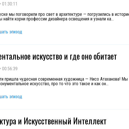
•
01:30:11
уске мы поговорили про свет в архитектуре — погрузились в истори
бы найти корни профессии дизайнера освещения и узнали ка
...
шать эпизод
нтальное искусство и где оно обитает
•
00:56:39
сти пришла чудесная современная художница — Нисо Атаханова! Мы
онументальное искусство, про то что это такое и как он
...
шать эпизод
ктура и Искусственный Интеллект