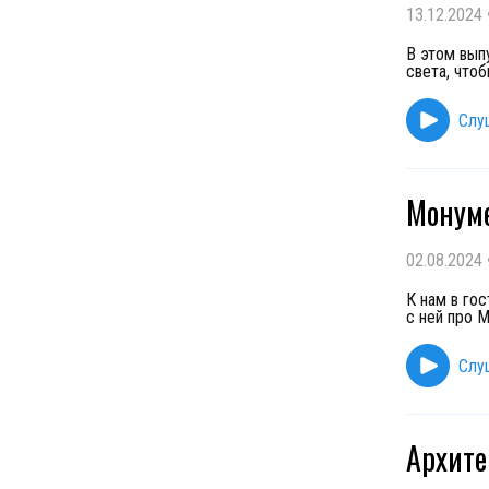
13.12.2024
В этом вып
света, что
Слу
Монуме
02.08.2024
К нам в го
с ней про М
Слу
Архите