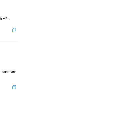
0х–7
...
 заказчик