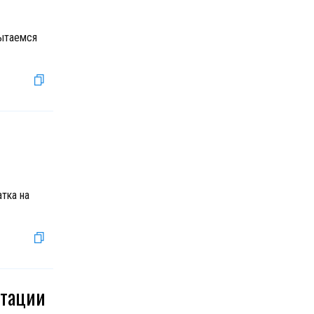
пытаемся
тка на
итации