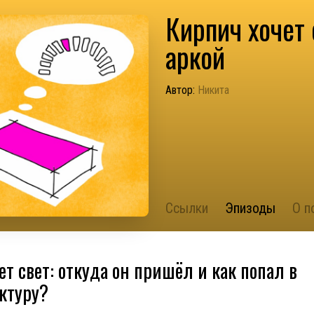
Кирпич хочет 
аркой
Автор:
Никита
Ссылки
Эпизоды
О п
ет свет: откуда он пришёл и как попал в
ктуру?