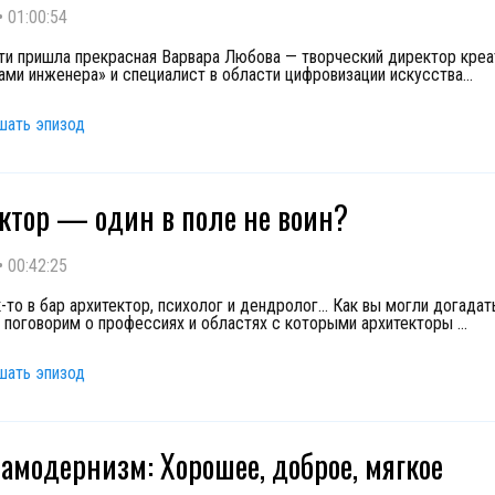
•
01:00:54
сти пришла прекрасная Варвара Любова — творческий директор креа
ами инженера» и специалист в области цифровизации искусства
...
шать эпизод
ктор — один в поле не воин?
•
00:42:25
-то в бар архитектор, психолог и дендролог... Как вы могли догадат
 поговорим о профессиях и областях с которыми архитекторы
...
шать эпизод
тамодернизм: Хорошее, доброе, мягкое