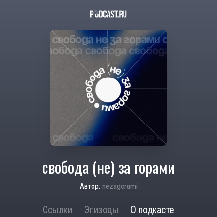
свобода (не) за горами
Автор:
nezagorami
Ссылки
Эпизоды
О подкасте