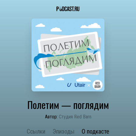
Полетим — поглядим
Автор:
Студия Red Barn
Ссылки
Эпизоды
О подкасте