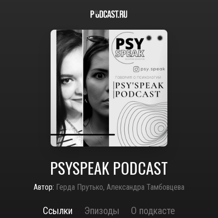
PSYSPEAK PODCAST
Автор:
Герда Прутько, Александра Тамбовцева
Ссылки
Эпизоды
О подкасте