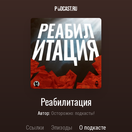
Реабилитация
Автор:
Осторожно: подкасты!
Ссылки
Эпизоды
О подкасте