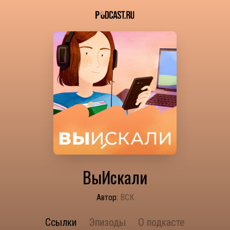
ВыИскали
Автор:
ВСК
Ссылки
Эпизоды
О подкасте