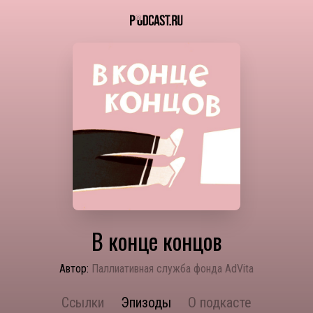
В конце концов
Автор:
Паллиативная служба фонда AdVita
Ссылки
Эпизоды
О подкасте