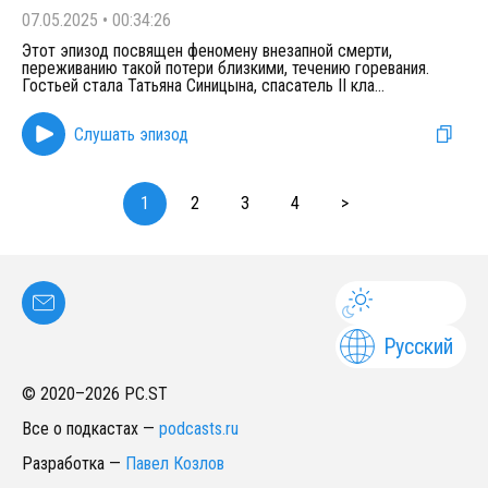
07.05.2025
•
00:34:26
Этот эпизод посвящен феномену внезапной смерти,
переживанию такой потери близкими, течению горевания.
Гостьей стала Татьяна Синицына, спасатель II кла
...
Слушать эпизод
1
2
3
4
>
Русский
© 2020–
2026
PC.ST
Все о подкастах
—
podcasts.ru
Разработка
—
Павел Козлов