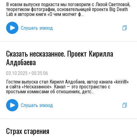
В новом выпуске подкаста мы поговорили с Лизой Светловой,
теоретиком фотографии, основательницей проекта Big Death
Lab и автором книги «О чем молчит ф
...
Слушать эпизод
Сказать несказанное. Проект Кирилла
Алдобаева
03.10.2025
•
00:35:06
Гостем выпуска стал Кирилл Алдобаев, автор канала «kiririlll»
и сайта «Несказанное». Канал — это пространство с
простыми комиксами об отношениях, детс
...
Слушать эпизод
Страх старения