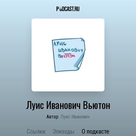
Луис Иванович Вьютон
Автор:
Луис Иванович
Ссылки
Эпизоды
О подкасте