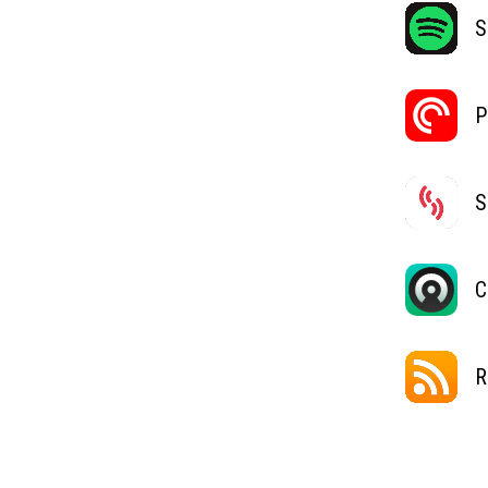
S
P
S
C
R