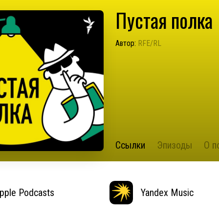
Пустая полка
Автор:
RFE/RL
Ссылки
Эпизоды
О п
pple Podcasts
Yandex Music