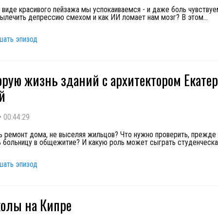
 виде красивого пейзажа мы успокаиваемся - и даже боль чувству
ылечить депрессию смехом и как ИИ ломает нам мозг? В этом
...
шать эпизод
орую жизнь зданий с архитектором Екате
й
•
00:44:29
ь ремонт дома, не выселяя жильцов? Что нужно проверить, прежде
 больницу в общежитие? И какую роль может сыграть студенческ
шать эпизод
олы на Кипре