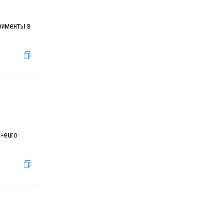
рименты в
p=euro-