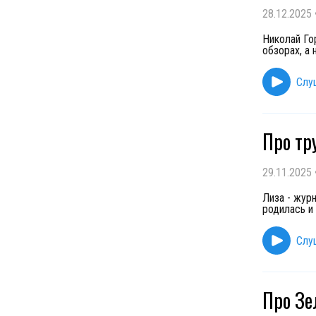
28.12.2025
Николай Го
обзорах, а
Слу
Про тр
29.11.2025
Лиза - жур
родилась и
Слу
Про Зе