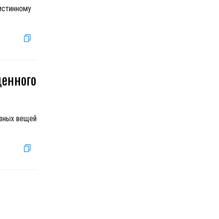
 истинному
денного
езных вещей