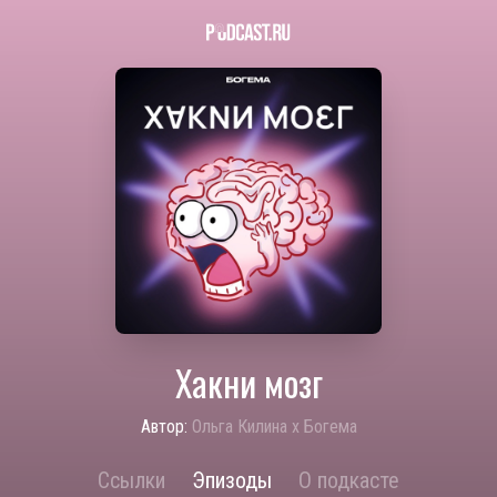
Хакни мозг
Автор:
Ольга Килина х Богема
Ссылки
Эпизоды
О подкасте