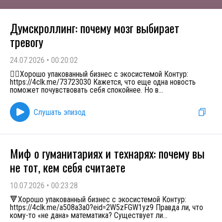
Думскроллинг: почему мозг выбирает
тревогу
24.07.2026
•
00:20:02
👉🏻Хорошо упакованный бизнес с экосистемой Контур:
https://4clk.me/73723030 Кажется, что еще одна новость
поможет почувствовать себя спокойнее. Но в
...
Слушать эпизод
Миф о гуманитариях и технарях: почему вы
не тот, кем себя считаете
10.07.2026
•
00:23:28
🔻Хорошо упакованный бизнес с экосистемой Контур:
https://4clk.me/a508a3a0?eid=2W5zFGW1yz9 Правда ли, что
кому-то «не дана» математика? Существует ли
...