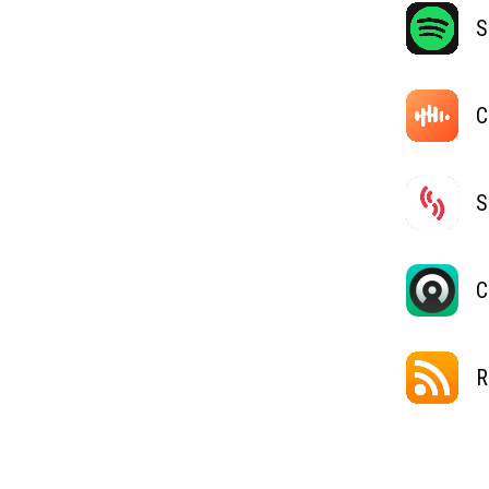
S
C
S
C
R