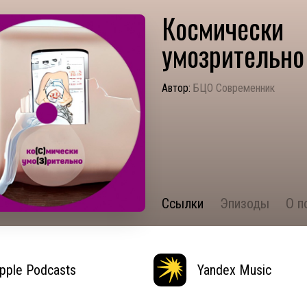
Космически
умозрительно
Автор:
БЦО Современник
Ссылки
Эпизоды
О п
pple Podcasts
Yandex Music