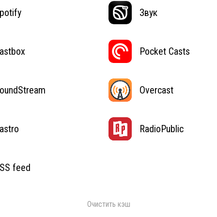
potify
Звук
astbox
Pocket Casts
oundStream
Overcast
astro
RadioPublic
SS feed
Очистить кэш