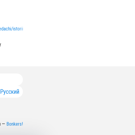
eredachi/istorii-na-manzhetah/
т
Русский
н
—
Bonkers!