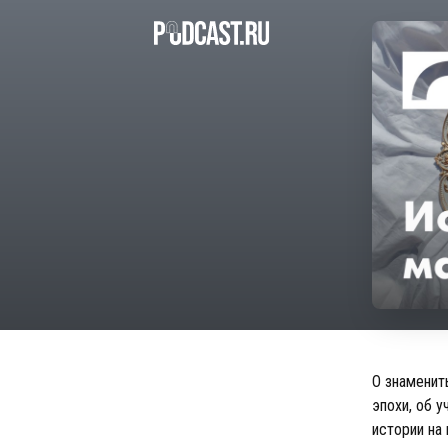
О знаменит
эпохи, об 
истории на