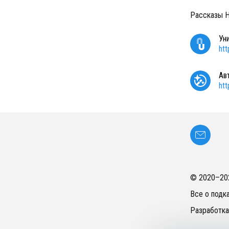
Рассказы Н
Ун
ht
Ав
ht
© 2020–
20
Все о подк
Разработка