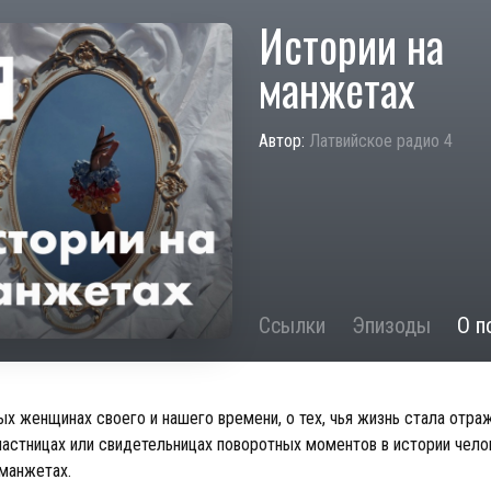
Истории на
манжетах
Автор:
Латвийское радио 4
Ссылки
Эпизоды
О п
ых женщинах своего и нашего времени, о тех, чья жизнь стала отр
участницах или свидетельницах поворотных моментов в истории чело
 манжетах.