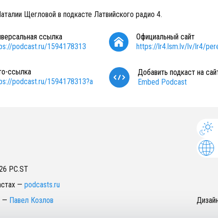
аталии Щегловой в подкасте Латвийского радио 4.
иверсальная ссылка
Официальный сайт
tps://podcast.ru/1594178313
https://lr4.lsm.lv/lv/lr4/p
то-ссылка
Добавить подкаст на сай
tps://podcast.ru/1594178313?a
Embed Podcast
26
PC.ST
астах
—
podcasts.ru
—
Павел Козлов
Дизай