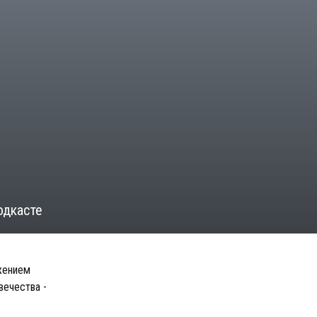
одкасте
ажением
вечества -