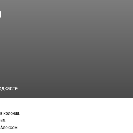
а
одкасте
в колонии.
ия,
, Алексом