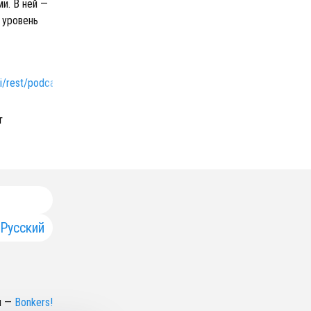
и. В ней —
 уровень
pi/rest/podcast_rss/491
т
Русский
н
—
Bonkers!