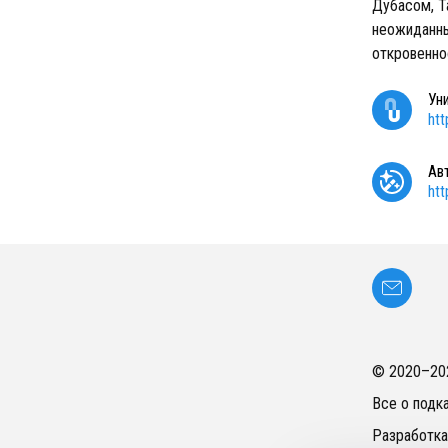
Дубасом, Т
неожиданны
откровенно
Ун
ht
Ав
ht
© 2020–
20
Все о подк
Разработка