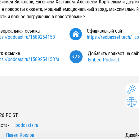
аисией Вилковой, Евгением Хавтаном, Алексеем Кортневым и другим
е повороты сюжета, мощный эмоциональный заряд, максимальный
сти и полное погружение в повествование.
иверсальная ссылка
Официальный сайт
tps://podcast.ru/1589254153
https://redbasset.tech/_a
то-ссылка
Добавить подкаст на сай
tps://podcast.ru/1589254153?a
Embed Podcast
26
PC.ST
астах
—
podcasts.ru
—
Павел Козлов
Дизай