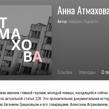
Анна Атмахов
Автор:
Фабрика Подкаста
Ссылки
Эпизоды
О п
зван именем главной героини, молодой певицы, находящейся сейчас 
 по актуальной статье 228. Это пронзительная документальная истор
ая Евгением Гришковцом и его товарищами: Алексеем Аграновичем