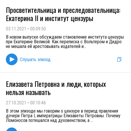
Просветительница и преследовательница:
Екатерина II и институт цензуры
03.11.2021
•
00:09:50
В новом выпуске обсуждаем становление института цензуры
при Екатерине Великой. Как переписка с Вольтером и Дидро
не мешала ей арестовывать издателей и
...
Слушать эпизод
Елизавета Петровна и люди, которых
нельзя называть
27.10.2021
•
00:10:46
В этом эпизоде мы говорим о цензуре в период правления
дочери Петра I, императрицы Елизаветы Петровны. Почему
Ломоносов потешался над духовенством, а
...