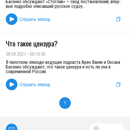
Басенко обсуждают «Сто­глав» — свод постановлений, впер­
вые под­роб­но опи­сав­ший русское су­до­у
...
Слушать эпизод
Что такое цензура?
28.09.2021
•
00:10:36
В пилотном эпизоде ведущие подкаста Арен Ванян и Оксана
Басенко обсуждают, что такое цензура и есть ли она в
современной России.
Слушать эпизод
1