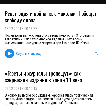
Революция и война: как Николай II обещал
свободу слова
13.12.2021
•
00:13:37
Последний выпуск первого сезона подкаста «Это решили
запретить». Как сатирическое издание «Бурелом»
высмеивало цензурные запреты при Николае II? Какие
...
Слушать эпизод
«Газеты и журналы трепещут»: как
закрывали издания в конце 19 века
08.12.2021
•
00:12:15
В новом выпуске обсуждаем, как сказалась трагическая
гибель Александра II на печати. Чем руководствовалась
цензура, закрывая газеты и журналы? Принима
...