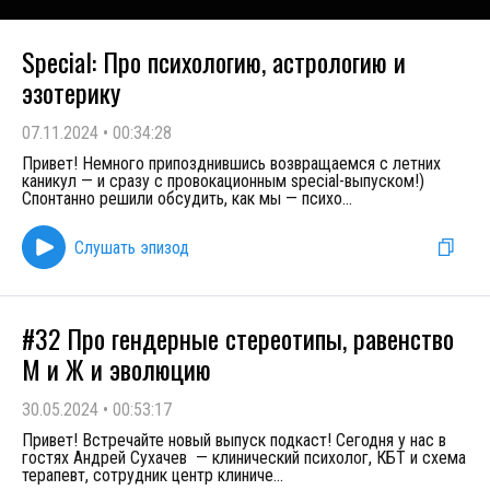
Special: Про психологию, астрологию и
эзотерику
07.11.2024
•
00:34:28
Привет! Немного припозднившись возвращаемся с летних
каникул — и сразу с провокационным special-выпуском!)
Спонтанно решили обсудить, как мы — психо
...
Слушать эпизод
#32 Про гендерные стереотипы, равенство
М и Ж и эволюцию
30.05.2024
•
00:53:17
Привет! Встречайте новый выпуск подкаст! Сегодня у нас в
гостях Андрей Сухачев — клинический психолог, КБТ и схема
терапевт, сотрудник центр клиниче
...