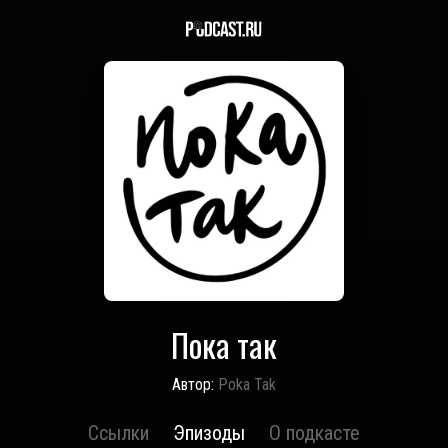
Пока так
Автор:
Poka Tak
Ссылки
Эпизоды
О подкасте