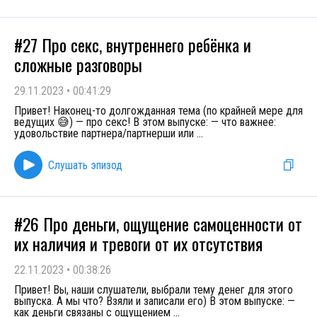
#27 Про секс, внутреннего ребёнка и
сложные разговоры
29.11.2023
•
00:41:29
Привет! Наконец-то долгожданная тема (по крайней мере для
ведущих 😅) — про секс! В этом выпуске: — что важнее:
удовольствие партнера/партнерши или
...
Слушать эпизод
#26 Про деньги, ощущение самоценности от
их наличия и тревоги от их отсутствия
22.11.2023
•
00:38:26
Привет! Вы, наши слушатели, выбрали тему денег для этого
выпуска. А мы что? Взяли и записали его) В этом выпуске: —
как деньги связаны с ощущением
...