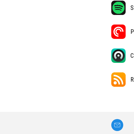
S
P
C
R