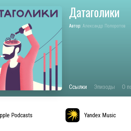
Датаголики
Автор:
Александр Полоротов
Ссылки
Эпизоды
О п
pple Podcasts
Yandex Music