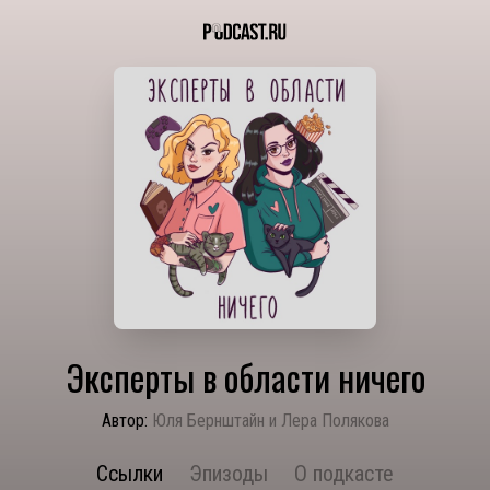
Эксперты в области ничего
Автор:
Юля Бернштайн и Лера Полякова
Ссылки
Эпизоды
О подкасте