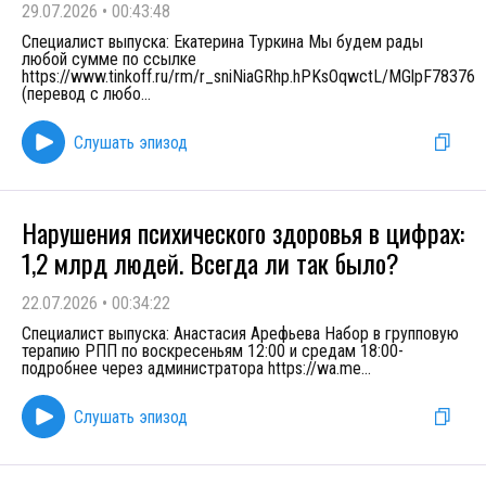
29.07.2026
•
00:43:48
Специалист выпуска: Екатерина Туркина Мы будем рады
любой сумме по ссылке
https://www.tinkoff.ru/rm/r_sniNiaGRhp.hPKsOqwctL/MGlpF78376
(перевод с любо
...
Слушать эпизод
Нарушения психического здоровья в цифрах:
1,2 млрд людей. Всегда ли так было?
22.07.2026
•
00:34:22
Специалист выпуска: Анастасия Арефьева Набор в групповую
терапию РПП по воскресеньям 12:00 и средам 18:00-
подробнее через администратора https://wa.me
...
Слушать эпизод