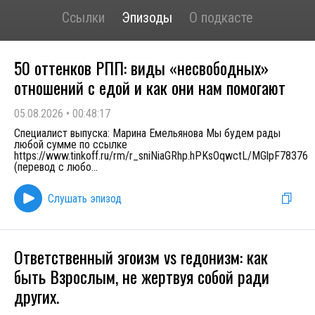
Ссылки
Эпизоды
О подкасте
50 оттенков РПП: виды «несвободных»
отношений с едой и как они нам помогают
05.08.2026
•
00:48:17
Специалист выпуска: Марина Емельянова Мы будем рады
любой сумме по ссылке
https://www.tinkoff.ru/rm/r_sniNiaGRhp.hPKsOqwctL/MGlpF78376
(перевод с любо
...
Слушать эпизод
Ответственный эгоизм vs гедонизм: как
быть Взрослым, не жертвуя собой ради
других.