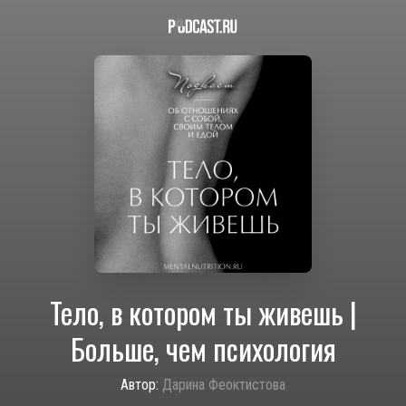
Тело, в котором ты живешь |
Больше, чем психология
Автор:
Дарина Феоктистова