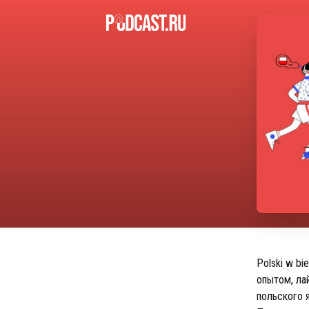
Polski w b
опытом, лай
польского я