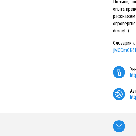
Польши, по
опыта преп
расскажем 
опровергне
drogę! ;)
Словарик к
jMOCmCK8KP
Ун
ht
Ав
ht