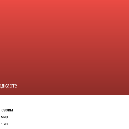
одкасте
я своим
в мир
- из