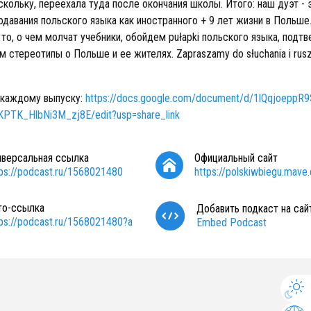
скольку, переехала туда после окончания школы. Итого: наш дуэт - 
одавания польского языка как иностранного + 9 лет жизни в Польше
то, о чем молчат учебники, обойдем pułapki польского языка, подт
м стереотипы о Польше и ее жителях. Zapraszamy do słuchania i ru
 каждому выпуску:
https://docs.google.com/document/d/1lQqjoeppR9
TK_HlbNi3M_zj8E/edit?usp=share_link
иверсальная ссылка
Официальный сайт
tps://podcast.ru/1568021480
https://polskiwbiegu.mave.d
то-ссылка
Добавить подкаст на сай
tps://podcast.ru/1568021480?a
Embed Podcast