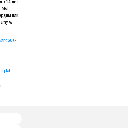
это 14 лет
. Мы
вердим или
szamy w
StnepQa-
igital
т