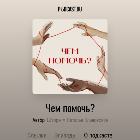
Чем помочь?
Автор:
Шторм × Наталья Клиновская
Ссылки
Эпизоды
О подкасте