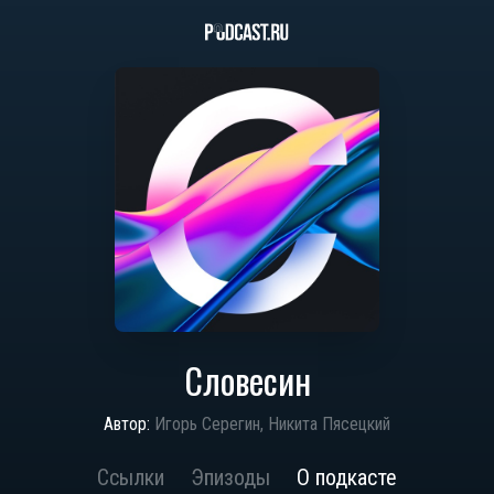
Словесин
Автор:
Игорь Серегин, Никита Пясецкий
Ссылки
Эпизоды
О подкасте