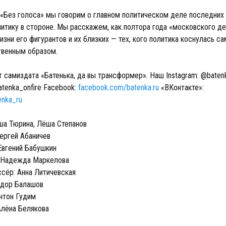
 «Без голоса» мы говорим о главном политическом деле последних 
литику в стороне. Мы расскажем, как полтора года «московского д
изни его фигурантов и их близких — тех, кого политика коснулась с
твенным образом.
т самиздата «Батенька, да вы трансформер». Наш Instagram: @batenk
atenka_onfire Facebook:
facebook.com/batenka.ru
«ВКонтакте»:
enka_ru
ша Тюрина, Лёша Степанов
ергей Абаничев
Евгений Бабушкин
 Надежда Маркелова
сёр: Анна Литичевская
ёдор Балашов
нтон Гудим
Алёна Белякова