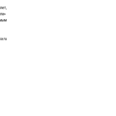
лет,
ела»
амым
a.ru