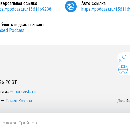
иверсальная ссылка
Авто-ссылка
tps://podcast.ru/1561169238
https://podcast.ru/15611
бавить подкаст на сайт
bed Podcast
26
PC.ST
астах
—
podcasts.ru
—
Павел Козлов
Дизай
 голоса. Трейлер