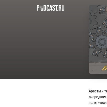
Аресты и т
очередном 
политическ