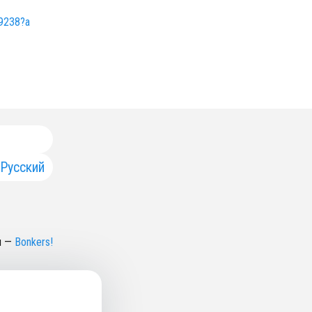
69238?a
Русский
н
—
Bonkers!