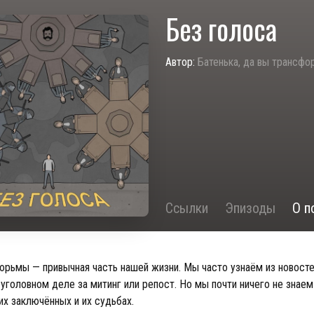
Без голоса
Автор:
Батенька, да вы трансф
Ссылки
Эпизоды
О п
юрьмы — привычная часть нашей жизни. Мы часто узнаём из новосте
уголовном деле за митинг или репост. Но мы почти ничего не знаем
их заключённых и их судьбах.