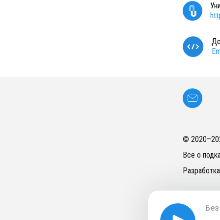
Ун
ht
До
Em
© 2020–
20
Все о подк
Разработка
Без