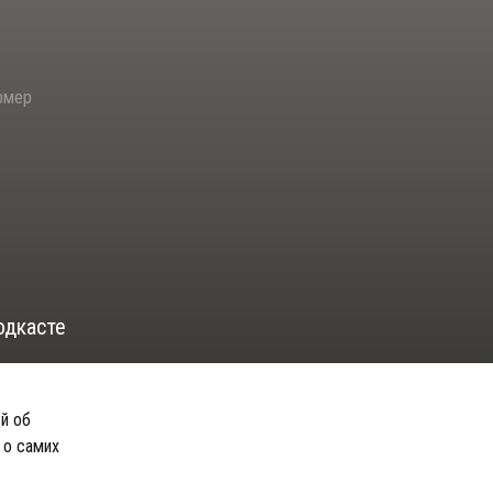
ормер
одкасте
й об
 о самих