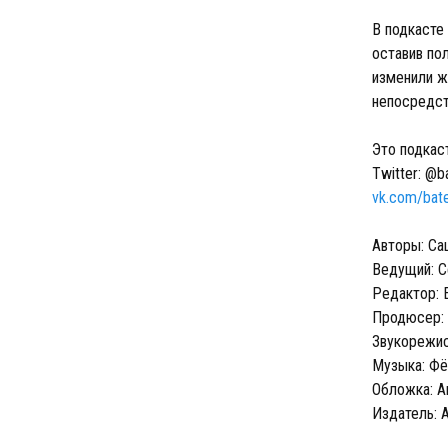
В подкасте
оставив по
изменили ж
непосредс
Это подкас
Twitter: @b
vk.com/bat
Авторы: Са
Ведущий: С
Редактор: 
Продюсер:
Звукорежис
Музыка: Ф
Обложка: А
Издатель: 