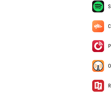
S
C
P
O
R