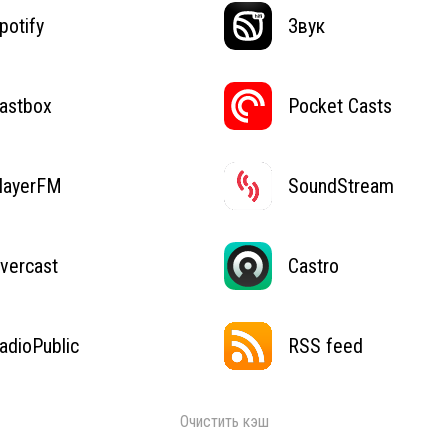
potify
Звук
astbox
Pocket Casts
layerFM
SoundStream
vercast
Castro
adioPublic
RSS feed
Очистить кэш