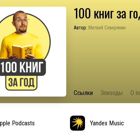
100 книг за го
Автор:
Матвей Северянин
Ссылки
Эпизоды
О п
pple Podcasts
Yandex Music