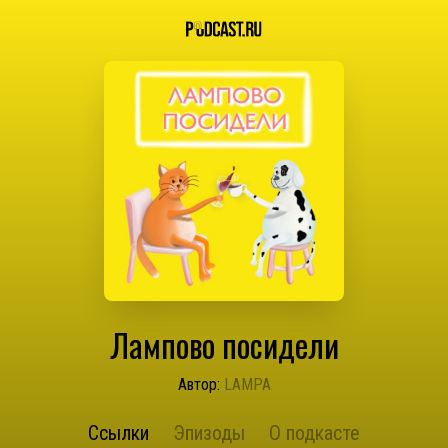
Лампово посидели
Автор:
LAMPA
Ссылки
Эпизоды
О подкасте